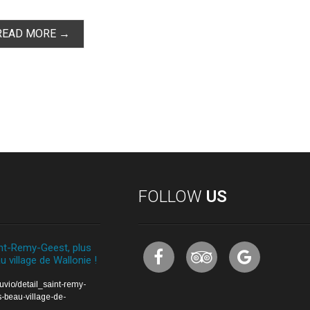
READ MORE →
FOLLOW
US
nt-Remy-Geest, plus
u village de Wallonie !
auvio/detail_saint-remy-
-beau-village-de-