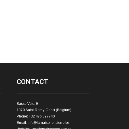
CONTACT
Basse Voie, 9
1370 Saint-Remy-Geest (Belgium)
Phone: +32 476 397740
Email:
info@lamaisonenpierre.be
Website:
www.lamaisonenpierre.be