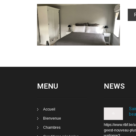
MENU
NEWS
Sai
Accueil
bea
Bienvenue
https://www.rtbf.be/
Chambres
geest-nouveau-plus
wallonie?