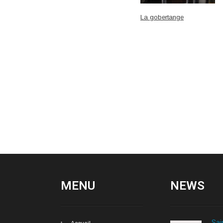
La gobertange
MENU
NEWS
Sai