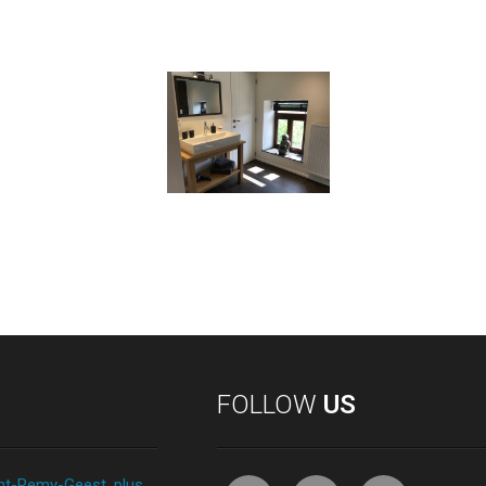
FOLLOW
US
nt-Remy-Geest, plus