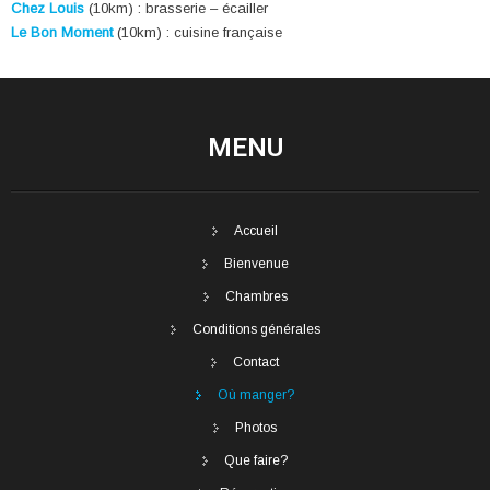
Chez Louis
(10km) : brasserie – écailler
Le Bon Moment
(10km) : cuisine française
MENU
Accueil
Bienvenue
Chambres
Conditions générales
Contact
Où manger?
Photos
Que faire?