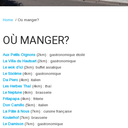
Home
/
Où manger?
OÙ MANGER?
Aux Petits Oignons
(2km) : gastronomique étoilé
La Villa du Hautsart
(2km) : gastronomique
Le wok d’ici
(2km): buffet asiatique
Le Sixième
(4km) : gastronomique
Da Piero
(4km): italien
Les Herbes Thaï
(4km) : thaï
Le Neptune
(4km) : brasserie
Fritapapa
(4km) : friterie
Don Camillo
(5km) : italien
La Pâte à Nous
(7km) : cuisine française
Kouterhof
(7km): brasserie
Le Damison
(7km) : gastronomique