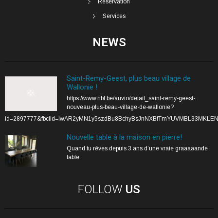
Réservation
Services
NEWS
Saint-Remy-Geest, plus beau village de
Wallonie !
https://www.rtbf.be/auvio/detail_saint-remy-geest-
nouveau-plus-beau-village-de-wallonie?
id=2897777&fbclid=IwAR2yMN1y5szdBu8BchyBsJnNXBfTmYUVMBL33MKLE
Nouvelle table à la maison en pierre!
Quand tu rêves depuis 3 ans d’une vraie graaaaande
table
FOLLOW
US