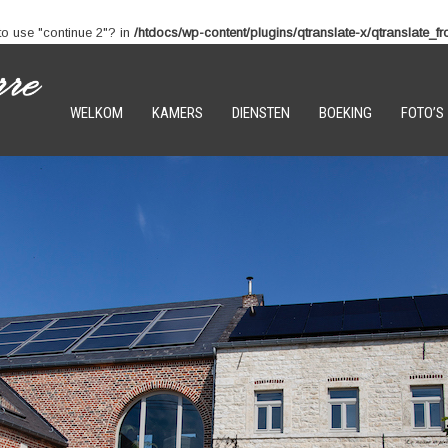
 to use "continue 2"? in
/htdocs/wp-content/plugins/qtranslate-x/qtranslate_f
WELKOM
KAMERS
DIENSTEN
BOEKING
FOTO’S