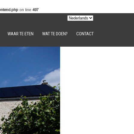
rontend.php
on line
497
WAAR TE ETEN
WAT TE DOEN?
CONTACT