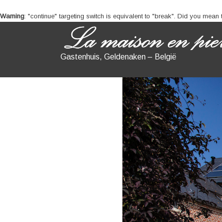
Warning
: "continue" targeting switch is equivalent to "break". Did you mean
Gastenhuis, Geldenaken – België