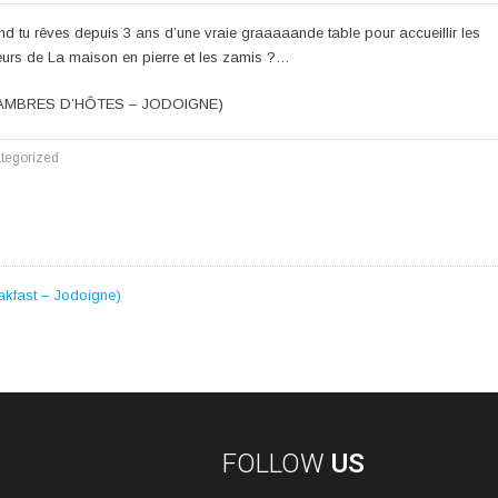
d tu rêves depuis 3 ans d’une vraie graaaaande table pour accueillir les
teurs de La maison en pierre et les zamis ?…
AMBRES D’HÔTES – JODOIGNE)
tegorized
akfast – Jodoigne)
FOLLOW
US