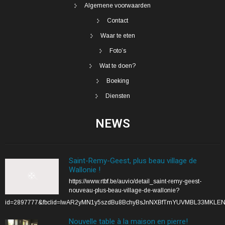
Algemene voorwaarden
Contact
Waar te eten
Foto’s
Wat te doen?
Boeking
Diensten
NEWS
Saint-Remy-Geest, plus beau village de
Wallonie !
https://www.rtbf.be/auvio/detail_saint-remy-geest-
nouveau-plus-beau-village-de-wallonie?
id=2897777&fbclid=IwAR2yMN1y5szdBu8BchyBsJnNXBfTmYUVMBL33MKLE
Nouvelle table à la maison en pierre!