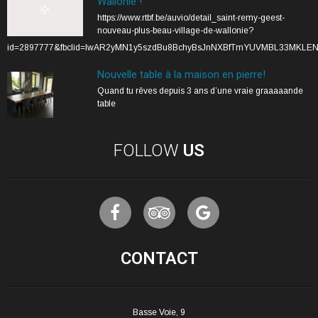
Wallonie !
https://www.rtbf.be/auvio/detail_saint-remy-geest-
nouveau-plus-beau-village-de-wallonie?
id=2897777&fbclid=IwAR2yMN1y5szdBu8BchyBsJnNXBfTmYUVMBL33MKLE
Nouvelle table à la maison en pierre!
Quand tu rêves depuis 3 ans d’une vraie graaaaande
table
FOLLOW
US
CONTACT
Basse Voie, 9