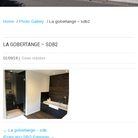
Home
/
Photo Gallery
/
La gobertange – sdb2
LA GOBERTANGE – SDB2
01/09/18
|
Geen reacties
POST
←
La gobertange – sdb
(Français) SRG Panneau
→