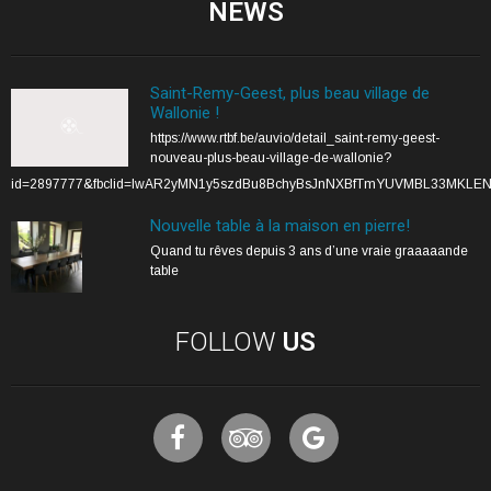
NEWS
Saint-Remy-Geest, plus beau village de
Wallonie !
https://www.rtbf.be/auvio/detail_saint-remy-geest-
nouveau-plus-beau-village-de-wallonie?
id=2897777&fbclid=IwAR2yMN1y5szdBu8BchyBsJnNXBfTmYUVMBL33MKLE
Nouvelle table à la maison en pierre!
Quand tu rêves depuis 3 ans d’une vraie graaaaande
table
FOLLOW
US