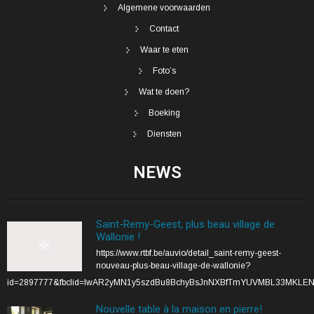
Algemene voorwaarden
Contact
Waar te eten
Foto’s
Wat te doen?
Boeking
Diensten
NEWS
Saint-Remy-Geest, plus beau village de
Wallonie !
https://www.rtbf.be/auvio/detail_saint-remy-geest-
nouveau-plus-beau-village-de-wallonie?
id=2897777&fbclid=IwAR2yMN1y5szdBu8BchyBsJnNXBfTmYUVMBL33MKLE
Nouvelle table à la maison en pierre!