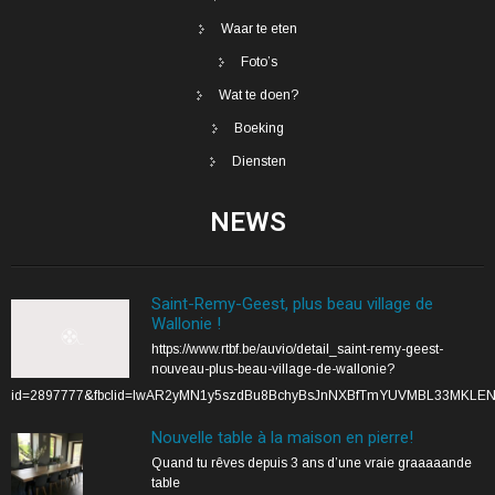
Waar te eten
Foto’s
Wat te doen?
Boeking
Diensten
NEWS
Saint-Remy-Geest, plus beau village de
Wallonie !
https://www.rtbf.be/auvio/detail_saint-remy-geest-
nouveau-plus-beau-village-de-wallonie?
id=2897777&fbclid=IwAR2yMN1y5szdBu8BchyBsJnNXBfTmYUVMBL33MKLE
Nouvelle table à la maison en pierre!
Quand tu rêves depuis 3 ans d’une vraie graaaaande
table