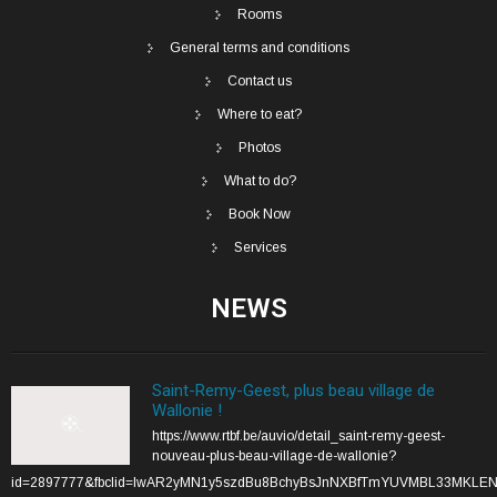
Rooms
General terms and conditions
Contact us
Where to eat?
Photos
What to do?
Book Now
Services
NEWS
Saint-Remy-Geest, plus beau village de
Wallonie !
https://www.rtbf.be/auvio/detail_saint-remy-geest-
nouveau-plus-beau-village-de-wallonie?
id=2897777&fbclid=IwAR2yMN1y5szdBu8BchyBsJnNXBfTmYUVMBL33MKLE