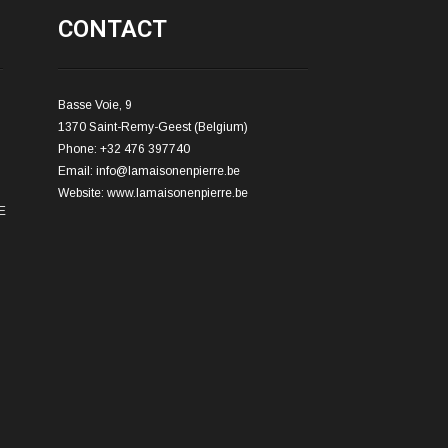
CONTACT
Basse Voie, 9
1370 Saint-Remy-Geest (Belgium)
Phone: +32 476 397740
Email:
info@lamaisonenpierre.be
Website:
www.lamaisonenpierre.be
E