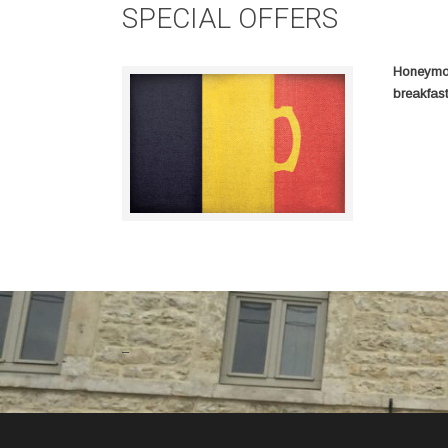
SPECIAL OFFERS
Honeymoo
breakfas
–