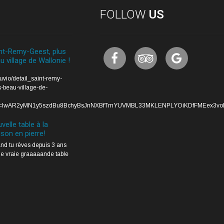
FOLLOW
US
nt-Remy-Geest, plus
u village de Wallonie !
auvio/detail_saint-remy-
-beau-village-de-
lid=IwAR2yMN1y5szdBu8BchyBsJnNXBfTmYUVMBL33MKLENPLYOiKDfFMEex3vo
velle table à la
son en pierre!
d tu rêves depuis 3 ans
e vraie graaaaande table