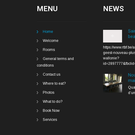
MENU
NEWS
Sai
Home
bea
Welcome
https://www.rtbf.be/
Rooms
geest-nouveau-plus
wallonie?
General terms and
id=2897777&fbc
conditions
Nou
Contact us
mai
Where to eat?
Quan
Photos
d’un
What to do?
Book Now
Services