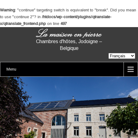
Warning
: "continue" targeting switch is equivalent to "break". Did you mean
to use "continue 2"? in
/htdocs/wp-content/plugins/qtranslate-
x/qtranslate_frontend.php
on line
497
Chambres d'hôtes, Jodoigne –
Belgique
Menu