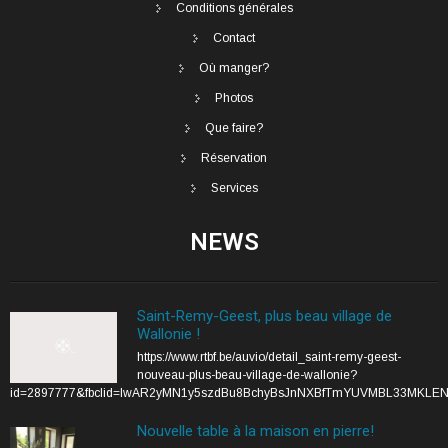
Conditions générales
Contact
Où manger?
Photos
Que faire?
Réservation
Services
NEWS
Saint-Remy-Geest, plus beau village de
Wallonie !
https://www.rtbf.be/auvio/detail_saint-remy-geest-
nouveau-plus-beau-village-de-wallonie?
id=2897777&fbclid=IwAR2yMN1y5szdBu8BchyBsJnNXBfTmYUVMBL33MKLE
Nouvelle table à la maison en pierre!