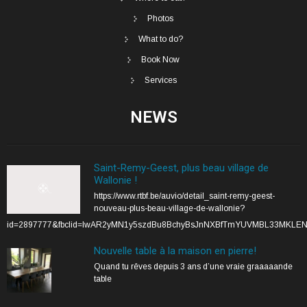
Photos
What to do?
Book Now
Services
NEWS
Saint-Remy-Geest, plus beau village de
Wallonie !
https://www.rtbf.be/auvio/detail_saint-remy-geest-
nouveau-plus-beau-village-de-wallonie?
id=2897777&fbclid=IwAR2yMN1y5szdBu8BchyBsJnNXBfTmYUVMBL33MKLE
Nouvelle table à la maison en pierre!
Quand tu rêves depuis 3 ans d’une vraie graaaaande
table