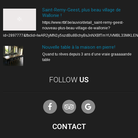
Saint-Remy-Geest, plus beau village de
Wallonie !
https://www.rtbf.be/auvio/detail_saint-remy-geest-
nouveau-plus-beau-village-de-wallonie?
id=2897777&fbclid=IwAR2yMN1y5szdBu8BchyBsJnNXBfTmYUVMBL33MKLE
Nouvelle table à la maison en pierre!
Quand tu rêves depuis 3 ans d’une vraie graaaaande
table
FOLLOW
US
CONTACT