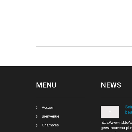
MENU
NEWS
Sai
Accueil
bea
Bienvenue
https://www.rtbf.be/
Chambres
geest-nouveau-plus