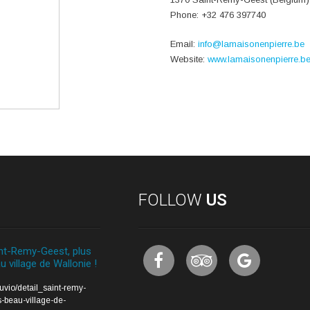
Phone: +32 476 397740
Email:
info@lamaisonenpierre.be
Website:
www.lamaisonenpierre.b
FOLLOW
US
nt-Remy-Geest, plus
u village de Wallonie !
auvio/detail_saint-remy-
-beau-village-de-