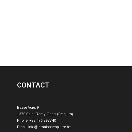
e
CONTACT
Basse Voie, 9
1370 Saint-Remy-Geest (Belgium)
Phone: +32 476 397740
Email:
info@lamaisonenpierre.be