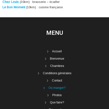
Chez Louis
(10km) : brasserie – écailler
Le Bon Moment
(10km) : cuisine française
MENU
Accueil
Bienvenue
Chambres
Conditions générales
Contact
Où manger?
Photos
Que faire?