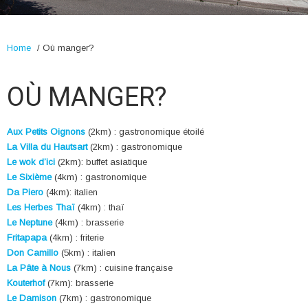
Home
/
Où manger?
OÙ MANGER?
Aux Petits Oignons
(2km) : gastronomique étoilé
La Villa du Hautsart
(2km) : gastronomique
Le wok d’ici
(2km): buffet asiatique
Le Sixième
(4km) : gastronomique
Da Piero
(4km): italien
Les Herbes Thaï
(4km) : thaï
Le Neptune
(4km) : brasserie
Fritapapa
(4km) : friterie
Don Camillo
(5km) : italien
La Pâte à Nous
(7km) : cuisine française
Kouterhof
(7km): brasserie
Le Damison
(7km) : gastronomique