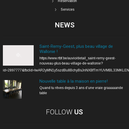
Réservation
Services
NEWS
Saint-Remy-Geest, plus beau village de
Wallonie !
https://www.rtbf.be/auvio/detail_saint-remy-geest-
nouveau-plus-beau-village-de-wallonie?
id=2897777&fbclid=IwAR2yMN1y5szdBu8BchyBsJnNXBfTmYUVMBL33MKLE
Nouvelle table à la maison en pierre!
Quand tu rêves depuis 3 ans d’une vraie graaaaande
table
FOLLOW
US