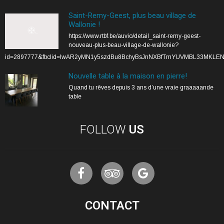
Saint-Remy-Geest, plus beau village de
Wallonie !
https://www.rtbf.be/auvio/detail_saint-remy-geest-
nouveau-plus-beau-village-de-wallonie?
id=2897777&fbclid=IwAR2yMN1y5szdBu8BchyBsJnNXBfTmYUVMBL33MKLE
Nouvelle table à la maison en pierre!
Quand tu rêves depuis 3 ans d’une vraie graaaaande
table
FOLLOW
US
CONTACT