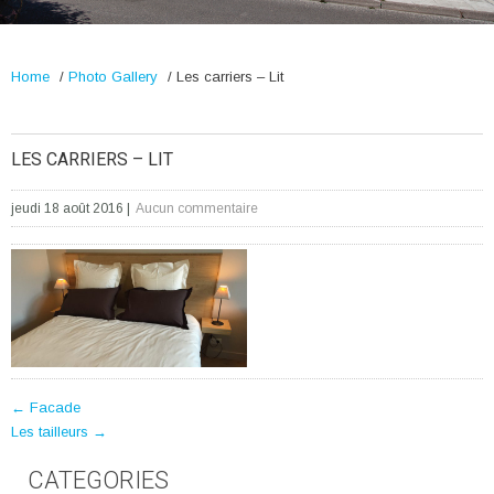
Home
/
Photo Gallery
/
Les carriers – Lit
LES CARRIERS – LIT
jeudi 18 août 2016
|
Aucun commentaire
POST
←
Facade
Les tailleurs
→
NAVIGATION
CATEGORIES